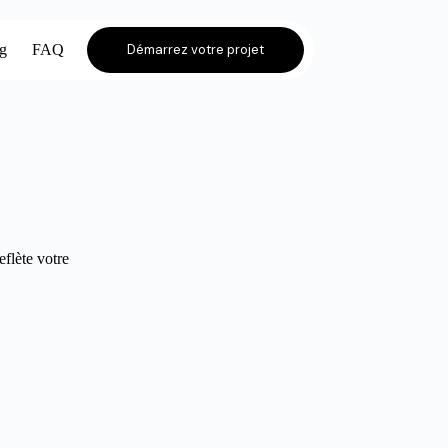
og
FAQ
Démarrez votre projet
eflète votre