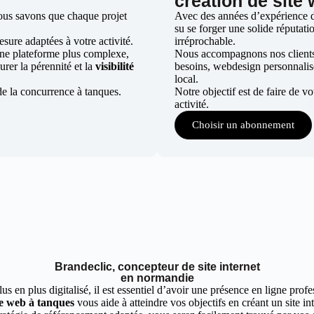
s
création de site
ous savons que chaque projet
Avec des années d’expérience da
su se forger une solide réputatio
ure adaptées à votre activité.
irréprochable.
une plateforme plus complexe,
Nous accompagnons nos clients d
urer la pérennité et la
visibilité
besoins, webdesign personnali
local.
de la concurrence à tanques.
Notre objectif est de faire de v
activité.
Choisir un abonnement
Brandeclic, concepteur de site internet
en normandie
 en plus digitalisé, il est essentiel d’avoir une présence en ligne profes
te web à tanques
vous aide à atteindre vos objectifs en créant un site i