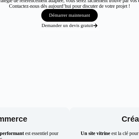
atégie de référencement adaptée, vous serez facilement trouvé par vos cl
Contactez-nous dès aujourd’hui pour discuter de votre projet !
Démarrer maintenant
Demander un devis gratuit
ommerce
Créat
 performant
est essentiel pour
Un site vitrine
est la clé pour
ts.