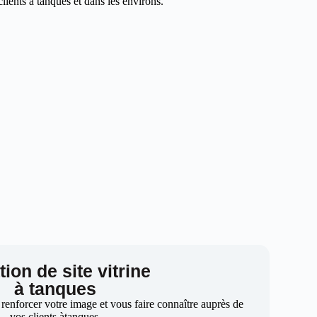
ients à tanques et dans les environs.
ion de site vitrine
à tanques
 renforcer votre image et vous faire connaître auprès de
vos clients àtanques.