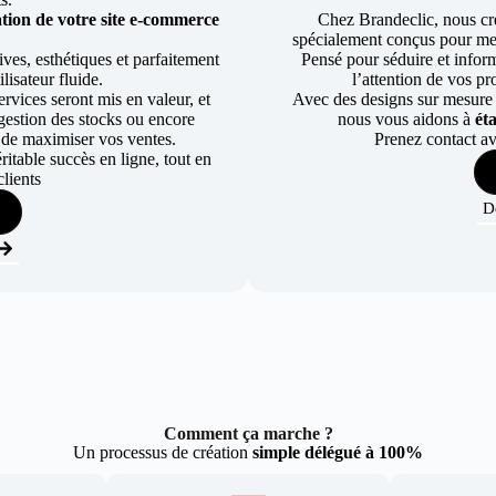
tion de votre site e-commerce
Chez Brandeclic, nous cr
spécialement conçus pour mett
ves, esthétiques et parfaitement
Pensé pour séduire et informe
lisateur fluide.
l’attention de vos pr
rvices seront mis en valeur, et
Avec des designs sur mesure e
a gestion des stocks ou encore
nous vous aidons à
ét
 de maximiser vos ventes.
Prenez contact av
table succès en ligne, tout en
lients
D
Comment ça marche ?
Un processus de création
simple délégué à 100%