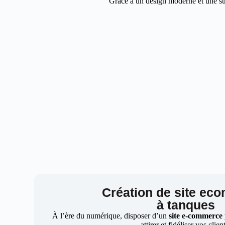
Grâce à un design moderne et une str
Création de site ec
à tanques
À l’ère du numérique, disposer d’un
site e-commerce
attirer et fidéliser vos clien