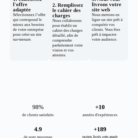
l'offre
livrons votre
2. Remplissez
adaptée
site web
le cahier des
Sélectionnez l’offre
Nous mettons en
charges
qui correspond le
ligne un site prêt à
Nous collaborons
mieux aux besoins
conquérir vos
pour établir un
de votre entreprise
clients. Vous êtes
cahier des charges
pour créer un site
prêt à impacter
détaillé, afin de
sur-mesure.
votre audience.
comprendre
parfaitement votre
vision et vos
attentes.
98
%
+
10
de clients satisfaits
années d'expériences
4.9
+
189
de note moyenne
projets livrés cette année