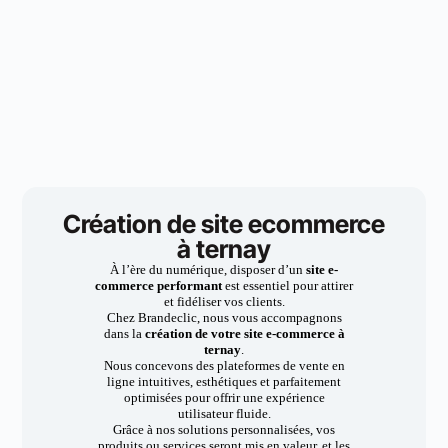
Création de site ecommerce
à ternay
À l’ère du numérique, disposer d’un
site e-
commerce performant
est essentiel pour attirer
et fidéliser vos clients.
Chez Brandeclic, nous vous accompagnons
dans la
création de votre site e-commerce à
ternay
.
Nous concevons des plateformes de vente en
ligne intuitives, esthétiques et parfaitement
optimisées pour offrir une expérience
utilisateur fluide.
Grâce à nos solutions personnalisées, vos
produits ou services seront mis en valeur, et les