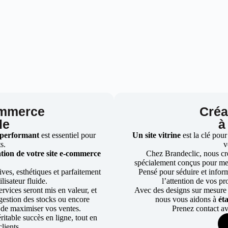
ommerce
Créat
le
à
 performant
est essentiel pour
Un site vitrine
est la clé pour
ts.
v
tion de votre site e-commerce
Chez Brandeclic, nous cr
spécialement conçus pour mett
ves, esthétiques et parfaitement
Pensé pour séduire et informe
lisateur fluide.
l’attention de vos pr
rvices seront mis en valeur, et
Avec des designs sur mesure e
a gestion des stocks ou encore
nous vous aidons à
ét
 de maximiser vos ventes.
Prenez contact av
table succès en ligne, tout en
lients