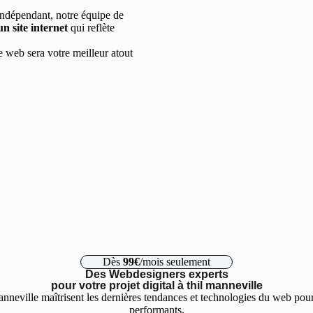
indépendant, notre équipe de
un site internet
qui reflète
e web sera votre meilleur atout
Dès
99€
/mois seulement
Des Webdesigners experts
pour votre projet digital à thil manneville
anneville maîtrisent les dernières tendances et technologies du web pour
performants.