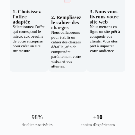
1. Choisissez
3. Nous vous
l'offre
livrons votre
2. Remplissez
adaptée
site web
le cahier des
Sélectionnez l’offre
Nous mettons en
charges
qui correspond le
ligne un site prêt à
Nous collaborons
mieux aux besoins
conquérir vos
pour établir un
de votre entreprise
clients. Vous êtes
cahier des charges
pour créer un site
prêt à impacter
détaillé, afin de
sur-mesure.
votre audience.
comprendre
parfaitement votre
vision et vos
attentes.
98
%
+
10
de clients satisfaits
années d'expériences