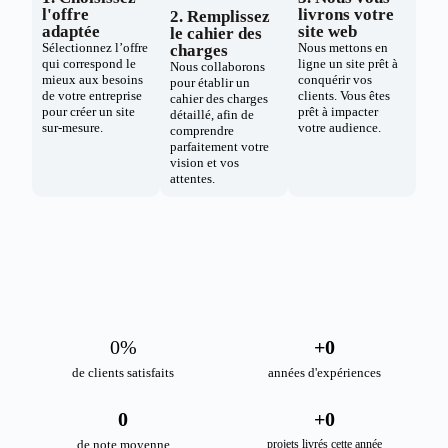
l'offre
livrons votre
2. Remplissez
adaptée
site web
le cahier des
Sélectionnez l’offre
Nous mettons en
charges
qui correspond le
ligne un site prêt à
Nous collaborons
mieux aux besoins
conquérir vos
pour établir un
de votre entreprise
clients. Vous êtes
cahier des charges
pour créer un site
prêt à impacter
détaillé, afin de
sur-mesure.
votre audience.
comprendre
parfaitement votre
vision et vos
attentes.
0
%
+
0
de clients satisfaits
années d'expériences
0
+
0
de note moyenne
projets livrés cette année