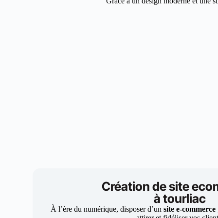
Grâce à un design moderne et une stra
Création de site ec
à tourliac
À l’ère du numérique, disposer d’un
site e-commerce
attirer et fidéliser vos clien