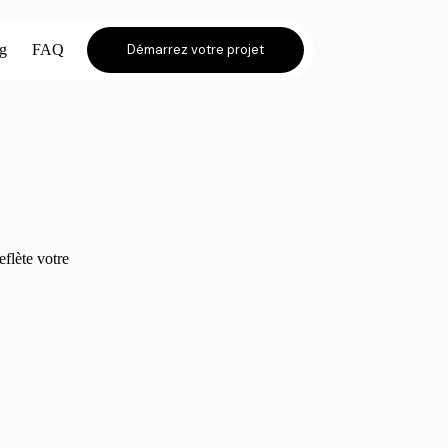
og
FAQ
Démarrez votre projet
eflète votre