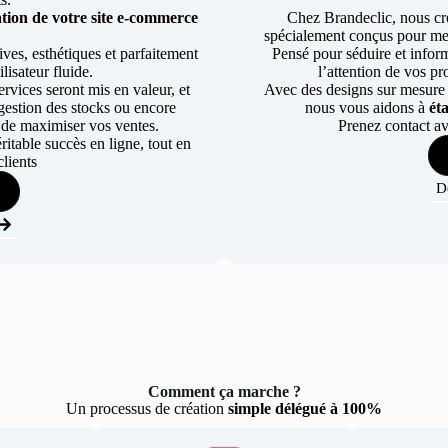
tion de votre site e-commerce
Chez Brandeclic, nous cr
spécialement conçus pour mett
ves, esthétiques et parfaitement
Pensé pour séduire et informe
lisateur fluide.
l’attention de vos pr
rvices seront mis en valeur, et
Avec des designs sur mesure e
a gestion des stocks ou encore
nous vous aidons à
ét
 de maximiser vos ventes.
Prenez contact av
table succès en ligne, tout en
lients
D
Comment ça marche ?
Un processus de création
simple délégué à 100%