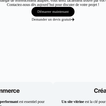
tégie de référencement adaptée, vous serez facilement trouvé par vos cl
Contactez-nous dès aujourd’hui pour discuter de votre projet !
Démarrer maintenant
Demander un devis gratuit
ommerce
Créa
 performant
est essentiel pour
Un site vitrine
est la clé pour
ts.