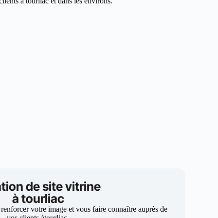
ients à tourliac et dans les environs.
tion de site vitrine
à tourliac
 renforcer votre image et vous faire connaître auprès de
vos clients àtourliac.