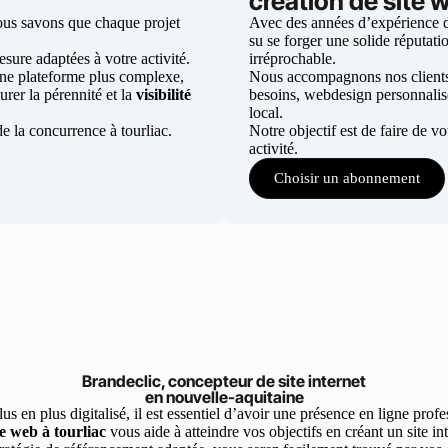
création de site w
nous savons que chaque projet
Avec des années d’expérience dan
su se forger une solide réputatio
ure adaptées à votre activité.
irréprochable.
une plateforme plus complexe,
Nous accompagnons nos clients d
urer la pérennité et la
visibilité
besoins, webdesign personnali
local.
e la concurrence à tourliac.
Notre objectif est de faire de v
activité.
Choisir un abonnement
Brandeclic, concepteur de site internet
en nouvelle-aquitaine
 en plus digitalisé, il est essentiel d’avoir une présence en ligne profes
e web à tourliac
vous aide à atteindre vos objectifs en créant un site i