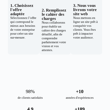
1. Choisissez
3. Nous vous
l'offre
livrons votre
2. Remplissez
adaptée
site web
le cahier des
Sélectionnez l’offre
Nous mettons en
charges
qui correspond le
ligne un site prêt à
Nous collaborons
mieux aux besoins
conquérir vos
pour établir un
de votre entreprise
clients. Vous êtes
cahier des charges
pour créer un site
prêt à impacter
détaillé, afin de
sur-mesure.
votre audience.
comprendre
parfaitement votre
vision et vos
attentes.
98
%
+
10
de clients satisfaits
années d'expériences
4.9
+
189