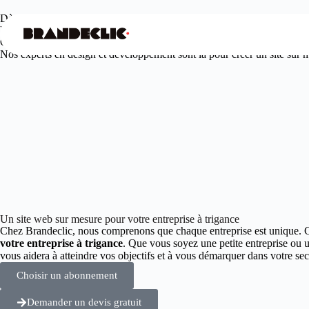
Dès
99€
/mois seulement
Votre agence web design à trigance
Offrez à votre entreprise une présence en ligne unique et engageante.
Nos experts en design et développement sont là pour créer un site sur me
Un site web sur mesure pour votre entreprise à trigance
Chez Brandeclic, nous comprenons que chaque entreprise est unique. 
votre entreprise à trigance
. Que vous soyez une petite entreprise ou 
vous aidera à atteindre vos objectifs et à vous démarquer dans votre 
Choisir un abonnement
Demander un devis gratuit