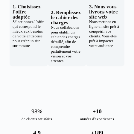
1. Choisissez
3. Nous vous
l'offre
livrons votre
2. Remplissez
adaptée
site web
le cahier des
Sélectionnez l’offre
Nous mettons en
charges
qui correspond le
ligne un site prêt à
Nous collaborons
mieux aux besoins
conquérir vos
pour établir un
de votre entreprise
clients. Vous êtes
cahier des charges
pour créer un site
prêt à impacter
détaillé, afin de
sur-mesure.
votre audience.
comprendre
parfaitement votre
vision et vos
attentes.
98
%
+
10
de clients satisfaits
années d'expériences
4.9
+
189