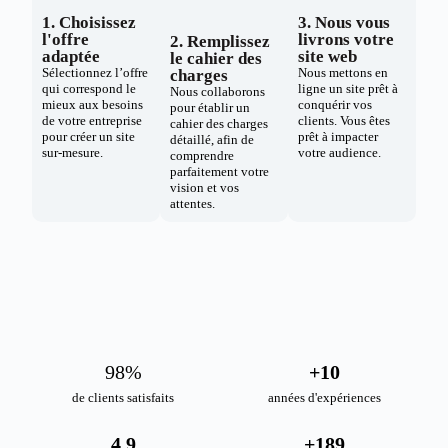
1. Choisissez
3. Nous vous
l'offre
livrons votre
2. Remplissez
adaptée
site web
le cahier des
Sélectionnez l’offre
Nous mettons en
charges
qui correspond le
ligne un site prêt à
Nous collaborons
mieux aux besoins
conquérir vos
pour établir un
de votre entreprise
clients. Vous êtes
cahier des charges
pour créer un site
prêt à impacter
détaillé, afin de
sur-mesure.
votre audience.
comprendre
parfaitement votre
vision et vos
attentes.
98
%
+
10
de clients satisfaits
années d'expériences
4.9
+
189