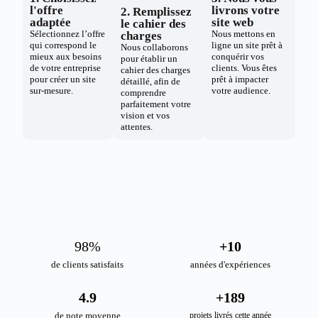
l'offre
livrons votre
2. Remplissez
adaptée
site web
le cahier des
Sélectionnez l’offre
Nous mettons en
charges
qui correspond le
ligne un site prêt à
Nous collaborons
mieux aux besoins
conquérir vos
pour établir un
de votre entreprise
clients. Vous êtes
cahier des charges
pour créer un site
prêt à impacter
détaillé, afin de
sur-mesure.
votre audience.
comprendre
parfaitement votre
vision et vos
attentes.
98
%
+
10
de clients satisfaits
années d'expériences
4.9
+
189
de note moyenne
projets livrés cette année