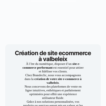
Création de site ecommerce
à valbeleix
À l’ère du numérique, disposer d’un
site e-
commerce performant
est essentiel pour attirer
et fidéliser vos clients.
Chez Brandeclic, nous vous accompagnons
dans la
création de votre site e-commerce à
valbeleix
.
Nous concevons des plateformes de vente en
ligne intuitives, esthétiques et parfaitement
optimisées pour offrir une expérience
utilisateur fluide.
Grâce à nos solutions personnalisées, vos
produits ou services seront mis en valeur, et les