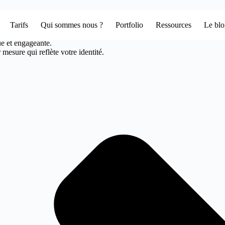
Tarifs
Qui sommes nous ?
Portfolio
Ressources
Le bl
Votre agence web design à varanges
ue et engageante.
mesure qui reflète votre identité.