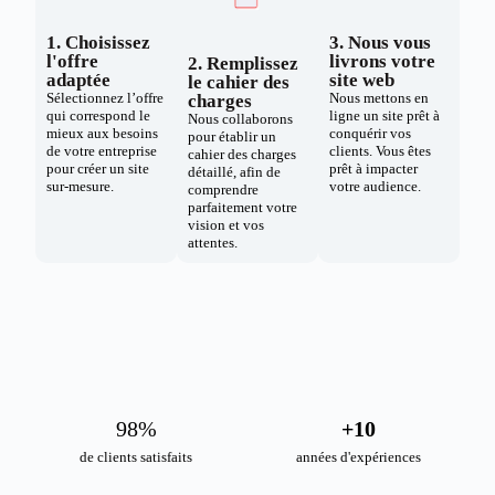
1. Choisissez
3. Nous vous
l'offre
livrons votre
2. Remplissez
adaptée
site web
le cahier des
Sélectionnez l’offre
Nous mettons en
charges
qui correspond le
ligne un site prêt à
Nous collaborons
mieux aux besoins
conquérir vos
pour établir un
de votre entreprise
clients. Vous êtes
cahier des charges
pour créer un site
prêt à impacter
détaillé, afin de
sur-mesure.
votre audience.
comprendre
parfaitement votre
vision et vos
attentes.
98
%
+
10
de clients satisfaits
années d'expériences