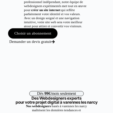
professionnel indépendant, notre équipe de
webdesigners expérimentés met tout en œuvre
pour
créer un site internet
qui reflète
parfaitement votre identité et vos valeurs.
Avec un design soigné et une navigation
intuitive, votre site web sera votre meilleur
atout pour attirer et convertir vos visiteurs.
Choisir un abonnement
Demander un devis gratuit
Dès
99€
/mois seulement
Des Webdesigners experts
pour votre projet digital à varennes les narcy
Nos webdesigners
basés à varennes les narcy
maîtrisent les dernières tendances et