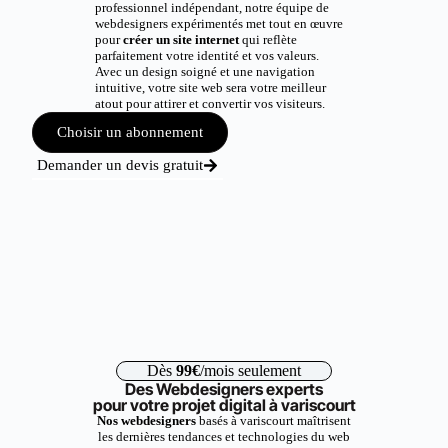
professionnel indépendant, notre équipe de
webdesigners expérimentés met tout en œuvre
pour
créer un site internet
qui reflète
parfaitement votre identité et vos valeurs.
Avec un design soigné et une navigation
intuitive, votre site web sera votre meilleur
atout pour attirer et convertir vos visiteurs.
Choisir un abonnement
Demander un devis gratuit
Dès
99€
/mois seulement
Des Webdesigners experts
pour votre projet digital à variscourt
Nos webdesigners
basés à variscourt maîtrisent
les dernières tendances et technologies du web