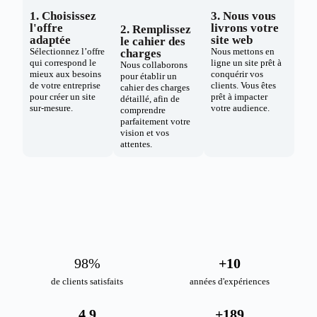
1. Choisissez
3. Nous vous
l'offre
livrons votre
2. Remplissez
adaptée
site web
le cahier des
Sélectionnez l’offre
Nous mettons en
charges
qui correspond le
ligne un site prêt à
Nous collaborons
mieux aux besoins
conquérir vos
pour établir un
de votre entreprise
clients. Vous êtes
cahier des charges
pour créer un site
prêt à impacter
détaillé, afin de
sur-mesure.
votre audience.
comprendre
parfaitement votre
vision et vos
attentes.
98
%
+
10
de clients satisfaits
années d'expériences
4.9
+
189