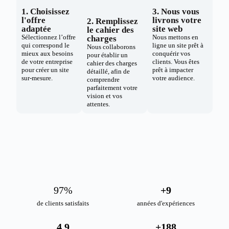
1. Choisissez
3. Nous vous
l'offre
livrons votre
2. Remplissez
adaptée
site web
le cahier des
Sélectionnez l’offre
Nous mettons en
charges
qui correspond le
ligne un site prêt à
Nous collaborons
mieux aux besoins
conquérir vos
pour établir un
de votre entreprise
clients. Vous êtes
cahier des charges
pour créer un site
prêt à impacter
détaillé, afin de
sur-mesure.
votre audience.
comprendre
parfaitement votre
vision et vos
attentes.
98
%
+
10
de clients satisfaits
années d'expériences
4.9
+
189