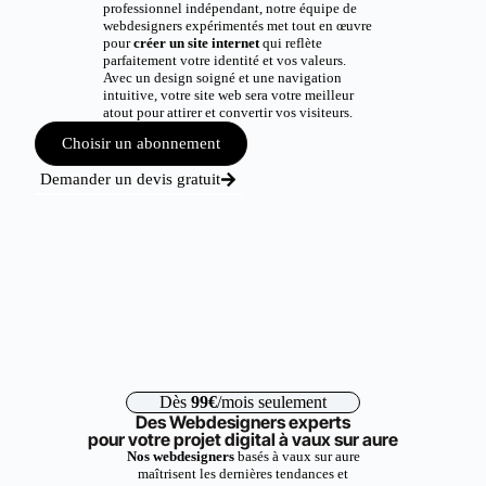
professionnel indépendant, notre équipe de
webdesigners expérimentés met tout en œuvre
pour
créer un site internet
qui reflète
parfaitement votre identité et vos valeurs.
Avec un design soigné et une navigation
intuitive, votre site web sera votre meilleur
atout pour attirer et convertir vos visiteurs.
Choisir un abonnement
Demander un devis gratuit
Dès
99€
/mois seulement
Des Webdesigners experts
pour votre projet digital à vaux sur aure
Nos webdesigners
basés à vaux sur aure
maîtrisent les dernières tendances et