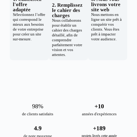
l'offre
livrons votre
2. Remplissez
adaptée
site web
le cahier des
Sélectionnez l’offre
Nous mettons en
charges
qui correspond le
ligne un site prêt à
Nous collaborons
mieux aux besoins
conquérir vos
pour établir un
de votre entreprise
clients. Vous êtes
cahier des charges
pour créer un site
prêt à impacter
détaillé, afin de
sur-mesure.
votre audience.
comprendre
parfaitement votre
vision et vos
attentes.
98
%
+
10
de clients satisfaits
années d'expériences
4.9
+
189
de note moyenne
projets livrés cette année