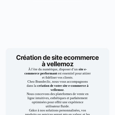
Création de site ecommerce
à vellemoz
À l’ère du numérique, disposer d’un
site e-
commerce performant
est essentiel pour attirer
et fidéliser vos clients.
Chez Brandeclic, nous vous accompagnons
dans la
création de votre site e-commerce à
vellemoz
.
Nous concevons des plateformes de vente en
ligne intuitives, esthétiques et parfaitement
optimisées pour offrir une expérience
utilisateur fluide.
Grâce à nos solutions personnalisées, vos
produits ou services seront mis en valeur, et les