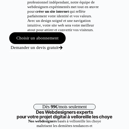
professionnel indépendant, notre équipe de
webdesigners expérimentés met tout en œuvre
pour
créer un site internet
qui reflète
parfaitement votre identité et vos valeurs.
Avec un design soigné et une navigation
intuitive, votre site web sera votre meilleur
atout pour attirer et convertir vos visiteurs.
Choisir un abonnement
Demander un devis gratuit
Dès
99€
/mois seulement
Des Webdesigners experts
pour votre projet digital à velloreille les choye
Nos webdesigners
basés à velloreille les choye
maîtrisent les dernières tendances et