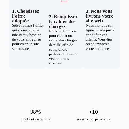
1. Choisissez
3. Nous vous
l'offre
livrons votre
2. Remplissez
adaptée
site web
le cahier des
Sélectionnez l’offre
Nous mettons en
charges
qui correspond le
ligne un site prêt à
Nous collaborons
mieux aux besoins
conquérir vos
pour établir un
de votre entreprise
clients. Vous êtes
cahier des charges
pour créer un site
prêt à impacter
détaillé, afin de
sur-mesure.
votre audience.
comprendre
parfaitement votre
vision et vos
attentes.
98
%
+
10
de clients satisfaits
années d'expériences