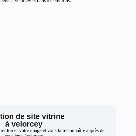
ients à velorcey et dans les environs.
ion de site vitrine
à velorcey
 renforcer votre image et vous faire connaître auprès de
vos clients àvelorcey.