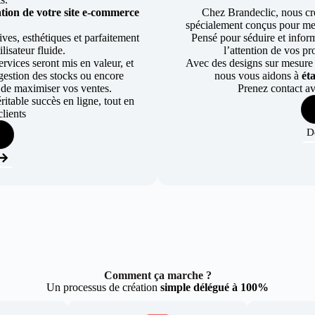
tion de votre site e-commerce
Chez Brandeclic, nous cr
spécialement conçus pour mett
ves, esthétiques et parfaitement
Pensé pour séduire et informe
lisateur fluide.
l’attention de vos pr
rvices seront mis en valeur, et
Avec des designs sur mesure e
a gestion des stocks ou encore
nous vous aidons à
ét
 de maximiser vos ventes.
Prenez contact av
table succès en ligne, tout en
lients
D
Comment ça marche ?
Un processus de création
simple délégué à 100%