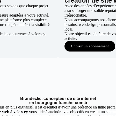
y
création de site
nous savons que chaque projet
Avec des années d’expérience da
a su se forger une solide réputat
ure adaptées à votre activité.
irréprochable.
une plateforme plus complexe,
Nous accompagnons nos clients d
urer la pérennité et la
visibilité
besoins, webdesign personnali
local.
de la concurrence à velorcey.
Notre objectif est de faire de v
activité.
Choisir un abonnement
Brandeclic, concepteur de site internet
en bourgogne-franche-comté
 en plus digitalisé, il est essentiel d’avoir une présence en ligne profes
e web à velorcey
vous aide à atteindre vos objectifs en créant un site i