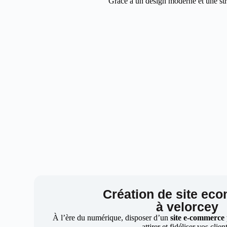
Grâce à un design moderne et une stra
Création de site ec
à velorcey
À l’ère du numérique, disposer d’un
site e-commerce
attirer et fidéliser vos clien