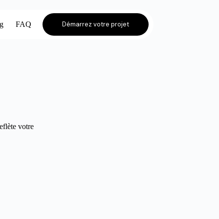
og
FAQ
Démarrez votre projet
eflète votre