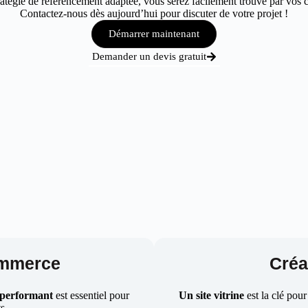
tégie de référencement adaptée, vous serez facilement trouvé par vos cl
Contactez-nous dès aujourd’hui pour discuter de votre projet !
Démarrer maintenant
Demander un devis gratuit
ommerce
Créat
 performant
est essentiel pour
Un site vitrine
est la clé pour
ts.