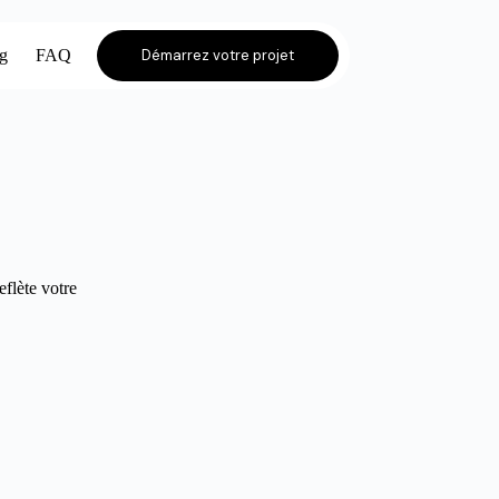
og
FAQ
Démarrez votre projet
eflète votre