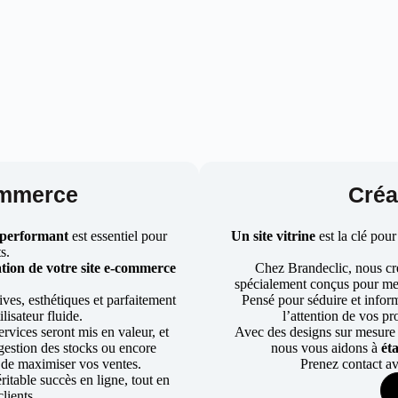
ommerce
Créat
 performant
est essentiel pour
Un site vitrine
est la clé pour
ts.
tion de votre site e-commerce
Chez Brandeclic, nous cr
spécialement conçus pour mett
ves, esthétiques et parfaitement
Pensé pour séduire et informe
lisateur fluide.
l’attention de vos pr
rvices seront mis en valeur, et
Avec des designs sur mesure e
a gestion des stocks ou encore
nous vous aidons à
ét
 de maximiser vos ventes.
Prenez contact av
table succès en ligne, tout en
lients