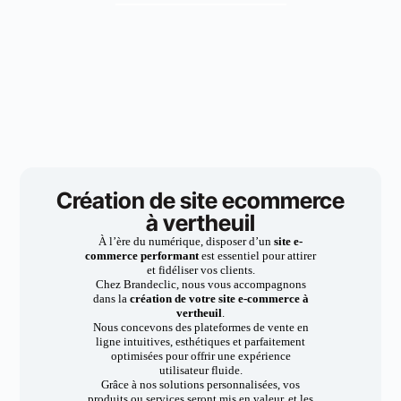
Création de site ecommerce
à vertheuil
À l’ère du numérique, disposer d’un
site e-
commerce performant
est essentiel pour attirer
et fidéliser vos clients.
Chez Brandeclic, nous vous accompagnons
dans la
création de votre site e-commerce à
vertheuil
.
Nous concevons des plateformes de vente en
ligne intuitives, esthétiques et parfaitement
optimisées pour offrir une expérience
utilisateur fluide.
Grâce à nos solutions personnalisées, vos
produits ou services seront mis en valeur, et les