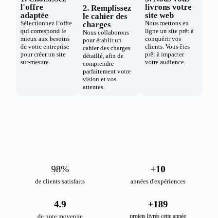
l'offre
livrons votre
2. Remplissez
adaptée
site web
le cahier des
Sélectionnez l’offre
Nous mettons en
charges
qui correspond le
ligne un site prêt à
Nous collaborons
mieux aux besoins
conquérir vos
pour établir un
de votre entreprise
clients. Vous êtes
cahier des charges
pour créer un site
prêt à impacter
détaillé, afin de
sur-mesure.
votre audience.
comprendre
parfaitement votre
vision et vos
attentes.
98
%
+
10
de clients satisfaits
années d'expériences
4.9
+
189
de note moyenne
projets livrés cette année