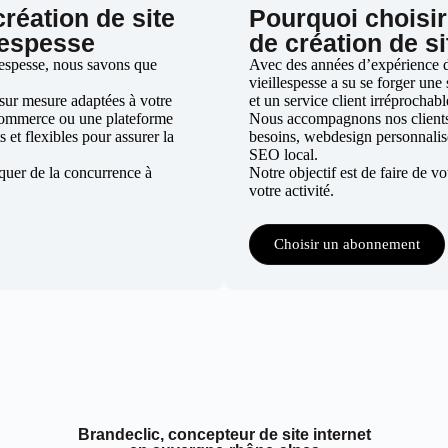
création de site
Pourquoi choisir
lespesse
de création de s
lespesse, nous savons que
Avec des années d’expérience da
vieillespesse a su se forger une 
sur mesure adaptées à votre
et un service client irréprochabl
 e-commerce ou une plateforme
Nous accompagnons nos clients d
 et flexibles pour assurer la
besoins, webdesign personnalis
SEO local.
quer de la concurrence à
Notre objectif est de faire de v
votre activité.
Choisir un abonnement
Brandeclic, concepteur de site internet