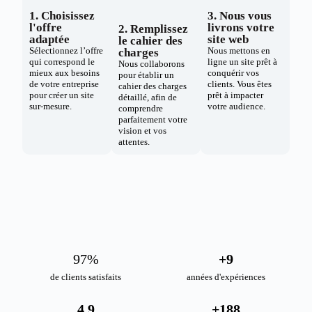
1. Choisissez
3. Nous vous
l'offre
livrons votre
2. Remplissez
adaptée
site web
le cahier des
Sélectionnez l’offre
Nous mettons en
charges
qui correspond le
ligne un site prêt à
Nous collaborons
mieux aux besoins
conquérir vos
pour établir un
de votre entreprise
clients. Vous êtes
cahier des charges
pour créer un site
prêt à impacter
détaillé, afin de
sur-mesure.
votre audience.
comprendre
parfaitement votre
vision et vos
attentes.
98
%
+
10
de clients satisfaits
années d'expériences
4.9
+
189