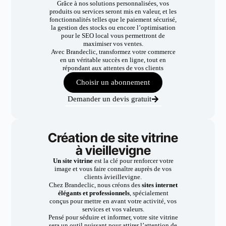
Grâce à nos solutions personnalisées, vos
produits ou services seront mis en valeur, et les
fonctionnalités telles que le paiement sécurisé,
la gestion des stocks ou encore l’optimisation
pour le SEO local vous permettront de
maximiser vos ventes.
Avec Brandeclic, transformez votre commerce
en un véritable succès en ligne, tout en
répondant aux attentes de vos clients
Choisir un abonnement
Demander un devis gratuit
Création de site vitrine
à vieillevigne
Un site vitrine
est la clé pour renforcer votre
image et vous faire connaître auprès de vos
clients àvieillevigne.
Chez Brandeclic, nous créons des
sites internet
élégants et professionnels
, spécialement
conçus pour mettre en avant votre activité, vos
services et vos valeurs.
Pensé pour séduire et informer, votre site vitrine
sera un outil puissant pour attirer l’attention de