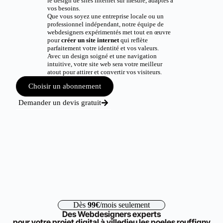
le design de sites internet sur mesure, adaptés à
vos besoins.
Que vous soyez une entreprise locale ou un
professionnel indépendant, notre équipe de
webdesigners expérimentés met tout en œuvre
pour
créer un site internet
qui reflète
parfaitement votre identité et vos valeurs.
Avec un design soigné et une navigation
intuitive, votre site web sera votre meilleur
atout pour attirer et convertir vos visiteurs.
Choisir un abonnement
Demander un devis gratuit
Dès
99€
/mois seulement
Des Webdesigners experts
pour votre projet digital à villedieu les poeles rouffigny