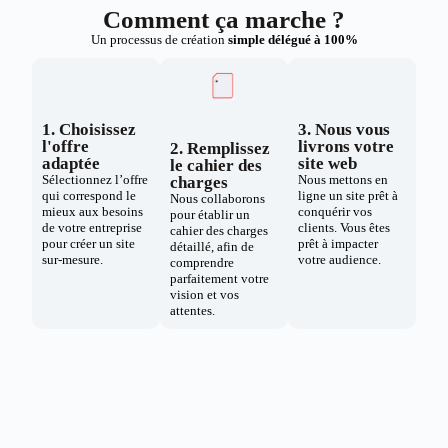
Comment ça marche ?
Un processus de création
simple délégué à 100%
1. Choisissez
3. Nous vous
l'offre
livrons votre
2. Remplissez
adaptée
site web
le cahier des
Sélectionnez l’offre
Nous mettons en
charges
qui correspond le
ligne un site prêt à
Nous collaborons
mieux aux besoins
conquérir vos
pour établir un
de votre entreprise
clients. Vous êtes
cahier des charges
pour créer un site
prêt à impacter
détaillé, afin de
sur-mesure.
votre audience.
comprendre
parfaitement votre
vision et vos
attentes.