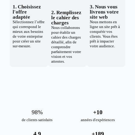
1. Choisissez
3. Nous vous
l'offre
livrons votre
2. Remplissez
adaptée
site web
le cahier des
Sélectionnez l’offre
Nous mettons en
charges
qui correspond le
ligne un site prêt à
Nous collaborons
mieux aux besoins
conquérir vos
pour établir un
de votre entreprise
clients. Vous êtes
cahier des charges
pour créer un site
prêt à impacter
détaillé, afin de
sur-mesure.
votre audience.
comprendre
parfaitement votre
vision et vos
attentes.
98
%
+
10
de clients satisfaits
années d'expériences
4.9
+
189