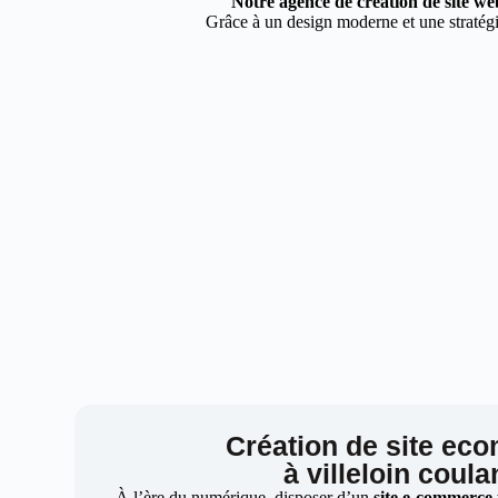
Notre agence de création de site web
Grâce à un design moderne et une stratégie
Création de site ec
à villeloin coul
À l’ère du numérique, disposer d’un
site e-commerce