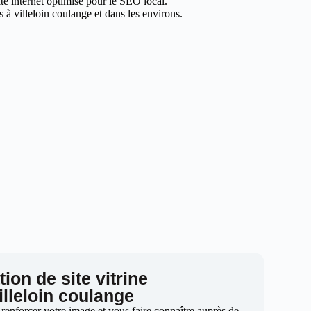
ite internet optimisé pour le SEO local.
 à villeloin coulange et dans les environs.
ion de site vitrine
illeloin coulange
 renforcer votre image et vous faire connaître auprès de