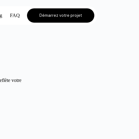
og
FAQ
Démarrez votre projet
eflète votre