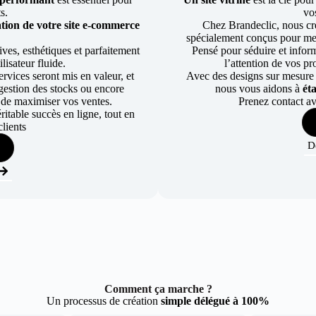
ts.
vos
tion de votre site e-commerce
Chez Brandeclic, nous cr
spécialement conçus pour mett
ves, esthétiques et parfaitement
Pensé pour séduire et informe
lisateur fluide.
l’attention de vos pr
rvices seront mis en valeur, et
Avec des designs sur mesure e
a gestion des stocks ou encore
nous vous aidons à
ét
 de maximiser vos ventes.
Prenez contact av
table succès en ligne, tout en
lients
D
Comment ça marche ?
Un processus de création
simple délégué à 100%