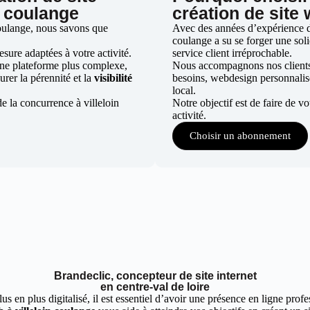
n coulange
création de site 
coulange, nous savons que
Avec des années d’expérience dan
coulange a su se forger une soli
ure adaptées à votre activité.
service client irréprochable.
une plateforme plus complexe,
Nous accompagnons nos clients d
urer la pérennité et la
visibilité
besoins, webdesign personnali
local.
e la concurrence à villeloin
Notre objectif est de faire de v
activité.
Choisir un abonnement
Brandeclic, concepteur de site internet
en centre-val de loire
 en plus digitalisé, il est essentiel d’avoir une présence en ligne profes