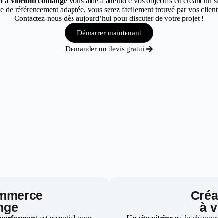
 à villeloin coulange
vous aide à atteindre vos objectifs en créant un s
 de référencement adaptée, vous serez facilement trouvé par vos clients
Contactez-nous dès aujourd’hui pour discuter de votre projet !
Démarrer maintenant
Demander un devis gratuit
ommerce
Créat
ange
à v
 performant
est essentiel pour
Un site vitrine
est la clé pour