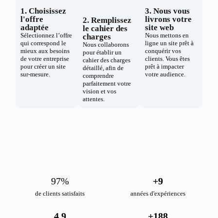
1. Choisissez
3. Nous vous
l'offre
livrons votre
2. Remplissez
adaptée
site web
le cahier des
Sélectionnez l’offre
Nous mettons en
charges
qui correspond le
ligne un site prêt à
Nous collaborons
mieux aux besoins
conquérir vos
pour établir un
de votre entreprise
clients. Vous êtes
cahier des charges
pour créer un site
prêt à impacter
détaillé, afin de
sur-mesure.
votre audience.
comprendre
parfaitement votre
vision et vos
attentes.
98
%
+
10
de clients satisfaits
années d'expériences
4.9
+
189