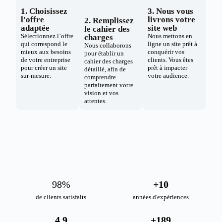
1. Choisissez
3. Nous vous
l'offre
livrons votre
2. Remplissez
adaptée
site web
le cahier des
Sélectionnez l’offre
Nous mettons en
charges
qui correspond le
ligne un site prêt à
Nous collaborons
mieux aux besoins
conquérir vos
pour établir un
de votre entreprise
clients. Vous êtes
cahier des charges
pour créer un site
prêt à impacter
détaillé, afin de
sur-mesure.
votre audience.
comprendre
parfaitement votre
vision et vos
attentes.
98
%
+
10
de clients satisfaits
années d'expériences
4.9
+
189