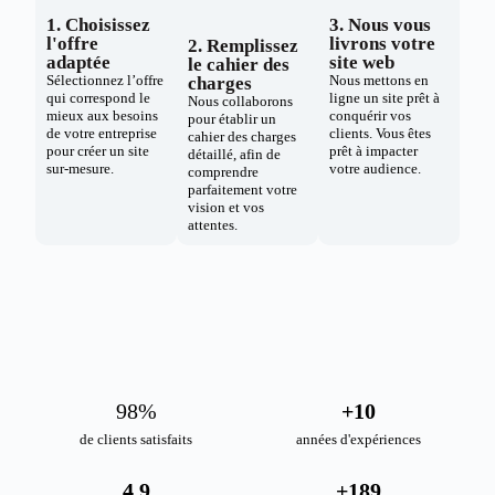
1. Choisissez
3. Nous vous
l'offre
livrons votre
2. Remplissez
adaptée
site web
le cahier des
Sélectionnez l’offre
Nous mettons en
charges
qui correspond le
ligne un site prêt à
Nous collaborons
mieux aux besoins
conquérir vos
pour établir un
de votre entreprise
clients. Vous êtes
cahier des charges
pour créer un site
prêt à impacter
détaillé, afin de
sur-mesure.
votre audience.
comprendre
parfaitement votre
vision et vos
attentes.
98
%
+
10
de clients satisfaits
années d'expériences
4.9
+
189