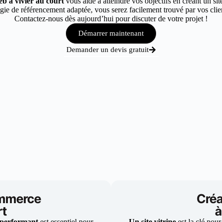
eb à vivier au court
vous aide à atteindre vos objectifs en créant un sit
ie de référencement adaptée, vous serez facilement trouvé par vos client
Contactez-nous dès aujourd’hui pour discuter de votre projet !
Démarrer maintenant
Demander un devis gratuit
ommerce
Créa
rt
à
 performant
est essentiel pour
Un site vitrine
est la clé pour