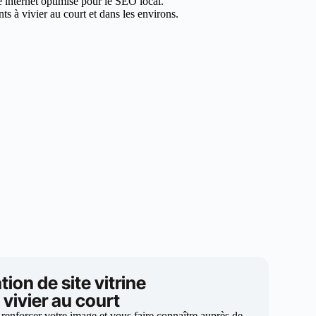
e internet optimisé pour le SEO local.
s à vivier au court et dans les environs.
tion de site vitrine
 vivier au court
 renforcer votre image et vous faire connaître auprès de