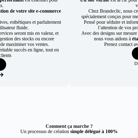
ts.
v
tion de votre site e-commerce
Chez Brandeclic, nous cr
spécialement conçus pour mett
ves, esthétiques et parfaitement
Pensé pour séduire et informe
lisateur fluide.
l’attention de vos pr
rvices seront mis en valeur, et
Avec des designs sur mesure e
a gestion des stocks ou encore
nous vous aidons à
ét
 de maximiser vos ventes.
Prenez contact av
table succès en ligne, tout en
lients
D
Comment ça marche ?
Un processus de création
simple délégué à 100%