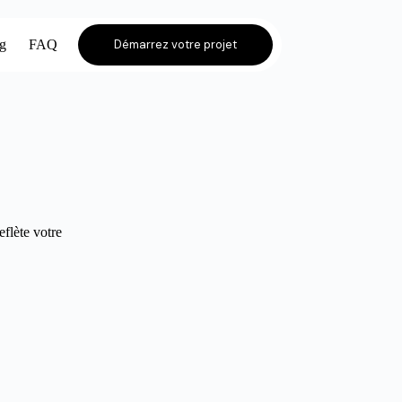
og
FAQ
Démarrez votre projet
eflète votre