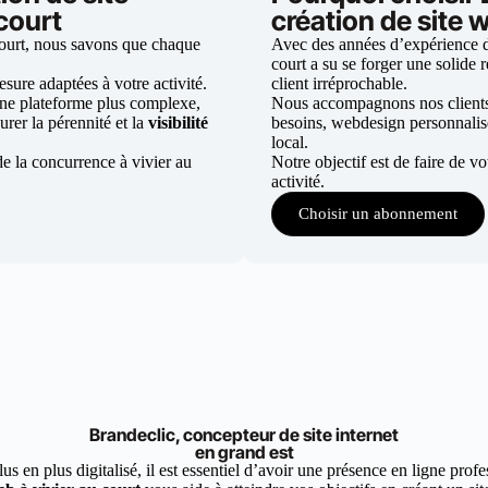
 court
création de site w
court, nous savons que chaque
Avec des années d’expérience dan
court a su se forger une solide r
ure adaptées à votre activité.
client irréprochable.
une plateforme plus complexe,
Nous accompagnons nos clients d
urer la pérennité et la
visibilité
besoins, webdesign personnali
local.
e la concurrence à vivier au
Notre objectif est de faire de v
activité.
Choisir un abonnement
Brandeclic, concepteur de site internet
en grand est
 en plus digitalisé, il est essentiel d’avoir une présence en ligne profes