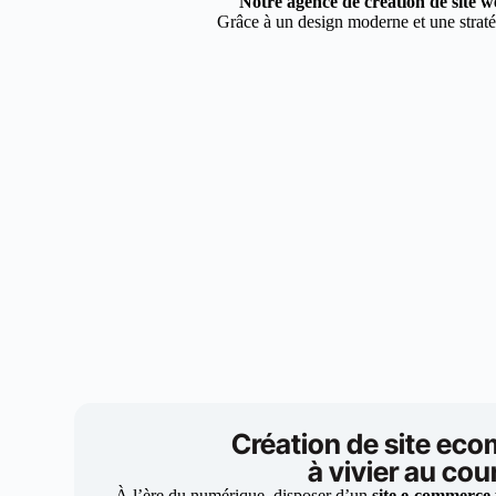
Notre agence de création de site w
Grâce à un design moderne et une stratég
Création de site ec
à vivier au cou
À l’ère du numérique, disposer d’un
site e-commerce